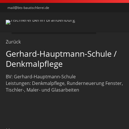
mail@bts-bautischlerei.de
Referenzen
Wir bieten handwerklich und
Zurück
logistisch ein breites
Gerhard-Hauptmann-Schule /
Leistungsspektrum
Denkmalpflege
BV: Gerhard-Hauptmann-Schule
Leistungen: Denkmalpflege, Runderneuerung Fenster,
Tischler-, Maler- und Glasarbeiten