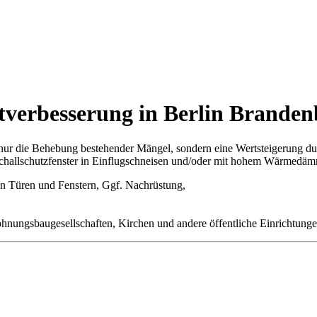
rtverbesserung in Berlin Brande
 nur die Behebung bestehender Mängel, sondern eine Wertsteigerung d
s Schallschutzfenster in Einflugschneisen und/oder mit hohem Wärmedä
an Türen und Fenstern, Ggf. Nachrüstung,
nungsbaugesellschaften, Kirchen und andere öffentliche Einrichtung