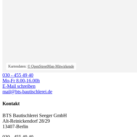
Kartendaten:
© OpenStreetMap-Mitwirkende
030 - 455 49 40
Mo-Fr 8.00-16.00h
E-Mail schreiben
mail@bts-bautischlerei.de
Kontakt
BTS Bautischlerei Seeger GmbH
Alt-Reinickendorf 28/29
13407-Berlin
030 - 455 49 40